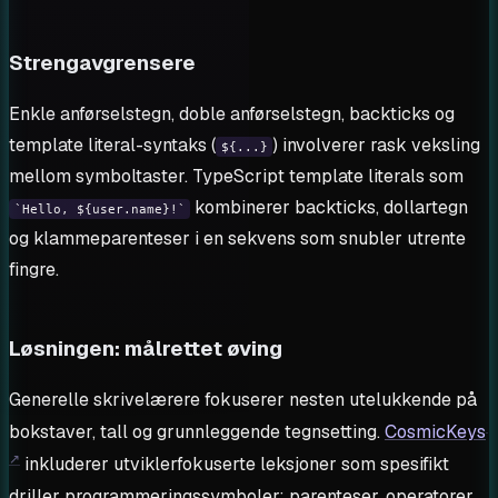
Strengavgrensere
Enkle anførselstegn, doble anførselstegn, backticks og
template literal-syntaks (
) involverer rask veksling
${...}
mellom symboltaster. TypeScript template literals som
kombinerer backticks, dollartegn
`Hello, ${user.name}!`
og klammeparenteser i en sekvens som snubler utrente
fingre.
Løsningen: målrettet øving
Generelle skrivelærere fokuserer nesten utelukkende på
bokstaver, tall og grunnleggende tegnsetting.
CosmicKeys
inkluderer utviklerfokuserte leksjoner som spesifikt
driller programmeringssymboler: parenteser, operatorer,