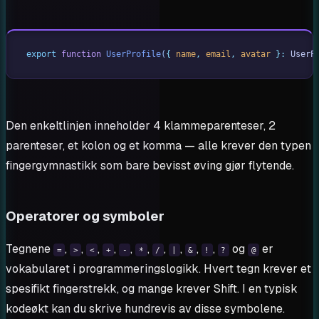
export
 function
 UserProfile
(
{
 name
,
 email
,
 avatar
 }:
 UserP
Den enkeltlinjen inneholder 4 klammeparenteser, 2
parenteser, et kolon og et komma — alle krever den typen
fingergymnastikk som bare bevisst øving gjør flytende.
Operatorer og symboler
Tegnene
,
,
,
,
,
,
,
,
,
,
og
er
=
>
<
+
-
*
/
|
&
!
?
@
vokabularet i programmeringslogikk. Hvert tegn krever et
spesifikt fingerstrekk, og mange krever Shift. I en typisk
kodeøkt kan du skrive hundrevis av disse symbolene.