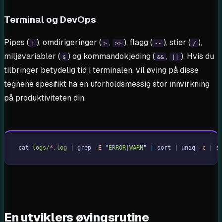
Terminal og DevOps
Pipes (
), omdirigeringer (
,
), flagg (
), stier (
),
|
>
>>
--
/
miljøvariabler (
) og kommandokjeding (
,
). Hvis du
$
&&
||
tilbringer betydelig tid i terminalen, vil øving på disse
tegnene spesifikt ha en uforholdsmessig stor innvirkning
på produktiviteten din.
cat
 logs/
*
.log
 |
 grep
 -E
 "
ERROR|WARN
"
 |
 sort
 |
 uniq
 -c
 |
 s
En utviklers øvingsrutine