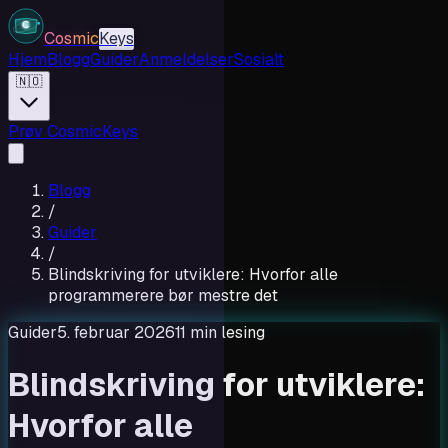
Cosmic
Keys
Hjem
Blogg
Guider
Anmeldelser
Sosialt
🇳🇴
Prøv CosmicKeys
Blogg
/
Guider
/
Blindskriving for utviklere: Hvorfor alle
programmerere bør mestre det
Guider
5. februar 2026
11 min lesing
Blindskriving for utviklere:
Hvorfor alle