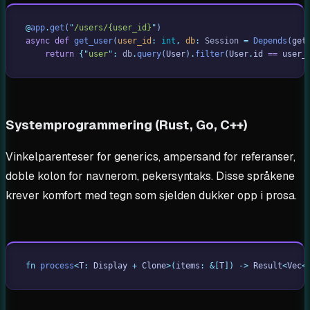
@
app
.
get
(
"
/users/{user_id}
"
)
async
 def
 get_user
(
user_id
:
 int
,
 db
:
 Session 
=
 Depends
(
get
    return
 {
"
user
"
:
 db
.
query
(
User
)
.
filter
(
User
.
id 
==
 user_
Systemprogrammering (Rust, Go, C++)
Vinkelparenteser for generics, ampersand for referanser,
doble kolon for navnerom, pekersyntaks. Disse språkene
krever komfort med tegn som sjelden dukker opp i prosa.
fn
 process
<
T
:
 Display
 +
 Clone
>(
items
:
 &[
T
])
 ->
 Result
<
Vec
<