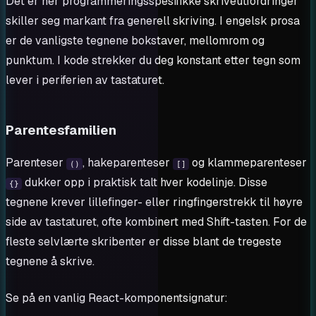
Det er her programmeringsspesifikke skriveutfordringer
skiller seg markant fra generell skriving. I engelsk prosa
er de vanligste tegnene bokstaver, mellomrom og
punktum. I kode strekker du deg konstant etter tegn som
lever i periferien av tastaturet.
Parentesfamilien
Parenteser
, hakeparenteser
og klammeparenteser
()
[]
dukker opp i praktisk talt hver kodelinje. Disse
{}
tegnene krever lillefinger- eller ringfingerstrekk til høyre
side av tastaturet, ofte kombinert med Shift-tasten. For de
fleste selvlærte skribenter er disse blant de tregeste
tegnene å skrive.
Se på en vanlig React-komponentsignatur: