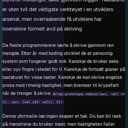
er uten tvil det viktigste verktøyet i en utviklers
arsenal, men overraskende få utviklere har
noensinne formelt øvd på skriving.
De fleste programmerere lærte å skrive gjennom ren
mengde. Etter år med koding utviklet de et personlig
system som fungerer godt nok. Kanskje de bruker seks
eller syv fingre i stedet for ti. Kanskje de fortsatt glaner på
tastaturet for visse taster. Kanskje de kan skrive engelsk
prosa med rimelig hastighet, men bremser til krypefart
når de trenger å skrive
Array.prototype.reduce((acc, val) =>
.
({...acc, [val.id]: val}), {})
Denne uformelle læringen skaper et tak. Du kan bli rask
på mønstrene du bruker mest, men hastigheten faller