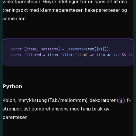
vinkelparenteser. Høyre lillefinger får en spesielt intens
treningsøkt med klammeparenteser, hakeparenteser og
semikolon.
const
 [
items
,
 setItems
]
 =
 useState
<
Item
[]
>
([])
;
const
 filtered
 =
 items
.
filter
((
item
)
 =>
 item
.
active
 &&
 ite
Python
Kolon, innrykkstung (Tab/mellomrom), dekoratorer (
), f-
@
strenger, list comprehensions med tung bruk av
parenteser.