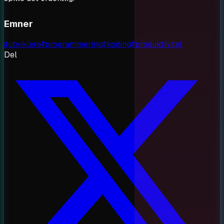
Emner
#
utviklere
#
programmering
#
koding
#
produktivitet
Del