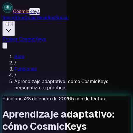
Cosmic
Keys
Inicio
Blog
Guías
Reseñas
Social
🇪🇸
Probar CosmicKeys
Blog
/
Funciones
/
Aprendizaje adaptativo: cómo CosmicKeys
personaliza tu práctica
Funciones
28 de enero de 2026
5 min de lectura
Aprendizaje adaptativo:
cómo CosmicKeys