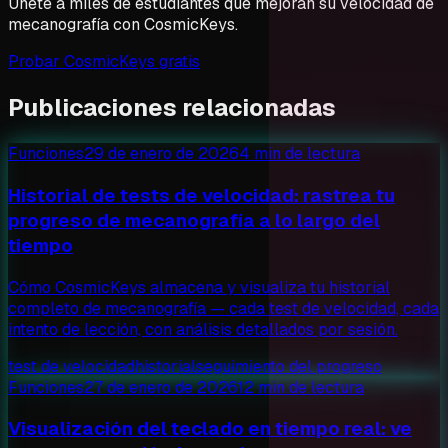
Únete a miles de estudiantes que mejoran su velocidad de
mecanografía con CosmicKeys.
Probar CosmicKeys gratis
Publicaciones relacionadas
Funciones
29 de enero de 2026
4 min de lectura
Historial de tests de velocidad: rastrea tu
progreso de mecanografía a lo largo del
tiempo
Cómo CosmicKeys almacena y visualiza tu historial
completo de mecanografía — cada test de velocidad, cada
intento de lección, con análisis detallados por sesión.
test de velocidad
historial
seguimiento del progreso
Funciones
27 de enero de 2026
12 min de lectura
Visualización del teclado en tiempo real: ve