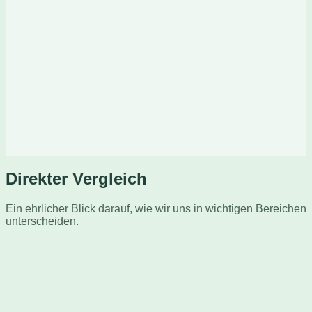
★
Strukturierter Lehrplan von der Grundreihe bis zur
vollen Geschwindigkeit
★
Praxisnahe Inhalte—Code, Literatur, Sätze
★
Finger-für-Finger-Analysen zeigen genau, was zu
üben ist
★
Sprachführung leitet jeden Tastendruck
★
Fingeranimationen zeigen die richtige Technik
Direkter Vergleich
Ein ehrlicher Blick darauf, wie wir uns in wichtigen Bereichen
unterscheiden.