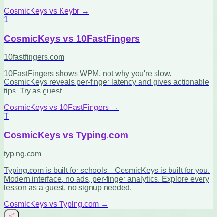
CosmicKeys vs
Keybr
→
1
CosmicKeys vs
10FastFingers
10fastfingers.com
10FastFingers shows WPM, not why you're slow.
CosmicKeys reveals per-finger latency and gives actionable
tips. Try as guest.
CosmicKeys vs
10FastFingers
→
T
CosmicKeys vs
Typing.com
typing.com
Typing.com is built for schools—CosmicKeys is built for you.
Modern interface, no ads, per-finger analytics. Explore every
lesson as a guest, no signup needed.
CosmicKeys vs
Typing.com
→