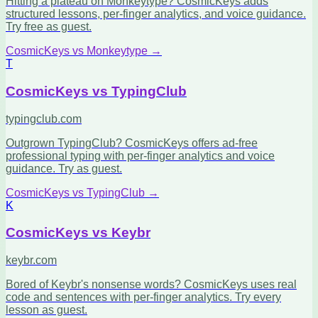
Hitting a plateau on Monkeytype? CosmicKeys adds
structured lessons, per-finger analytics, and voice guidance.
Try free as guest.
CosmicKeys vs
Monkeytype
→
T
CosmicKeys vs
TypingClub
typingclub.com
Outgrown TypingClub? CosmicKeys offers ad-free
professional typing with per-finger analytics and voice
guidance. Try as guest.
CosmicKeys vs
TypingClub
→
K
CosmicKeys vs
Keybr
keybr.com
Bored of Keybr's nonsense words? CosmicKeys uses real
code and sentences with per-finger analytics. Try every
lesson as guest.