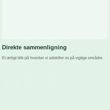
★
Struktureret læseplan fra hjemmerækken til fuld
hastighed
★
Virkelighedsnært indhold—kode, litteratur, sætninge
★
Per-finger analyser viser præcis hvad du skal øve
★
Stemmevejledning guider hvert tastetryk
★
Fingeranimationer viser korrekt teknik
Direkte sammenligning
Et ærligt blik på hvordan vi adskiller os på vigtige områder.