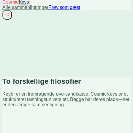
Cosmic
Keys
Alle sammenligninger
Prøv som gæst
To forskellige filosofier
Keybr er en fremragende øve-sandkasse. CosmicKeys er et
struktureret tastningsuniversitet. Begge har deres plads—her
er den ærlige sammenligning.
eybr