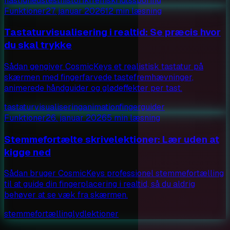
hastighedstest
historik
fremskridtssporing
Funktioner
27. januar 2026
12 min læsning
Tastaturvisualisering i realtid: Se præcis hvor
du skal trykke
Sådan gengiver CosmicKeys et realistisk tastatur på
skærmen med fingerfarvede tastefremhævninger,
animerede håndguider og glødeffekter per tast.
tastaturvisualisering
animation
fingerguider
Funktioner
26. januar 2026
5 min læsning
Stemmefortælte skrivelektioner: Lær uden at
kigge ned
Sådan bruger CosmicKeys professionel stemmefortælling
til at guide din fingerplacering i realtid, så du aldrig
behøver at se væk fra skærmen.
stemmefortælling
lyd
lektioner