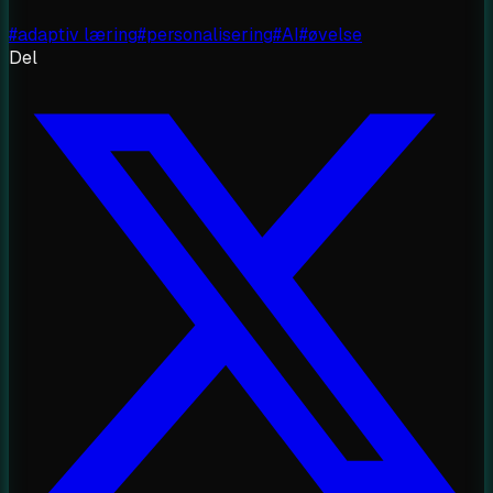
#
adaptiv læring
#
personalisering
#
AI
#
øvelse
Del