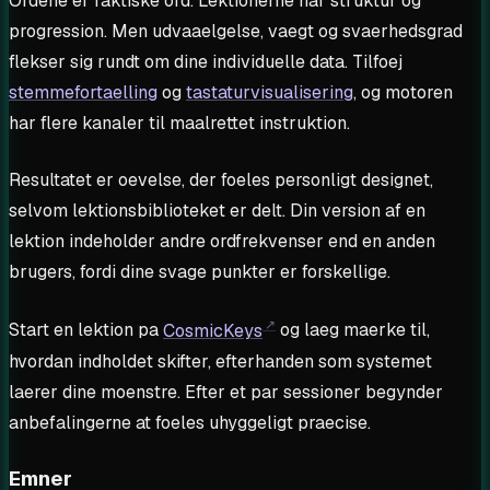
Ordene er faktiske ord. Lektionerne har struktur og
progression. Men udvaaelgelse, vaegt og svaerhedsgrad
flekser sig rundt om dine individuelle data. Tilfoej
stemmefortaelling
og
tastaturvisualisering
, og motoren
har flere kanaler til maalrettet instruktion.
Resultatet er oevelse, der foeles personligt designet,
selvom lektionsbiblioteket er delt. Din version af en
lektion indeholder andre ordfrekvenser end en anden
brugers, fordi dine svage punkter er forskellige.
Start en lektion pa
CosmicKeys
og laeg maerke til,
hvordan indholdet skifter, efterhanden som systemet
laerer dine moenstre. Efter et par sessioner begynder
anbefalingerne at foeles uhyggeligt praecise.
Emner