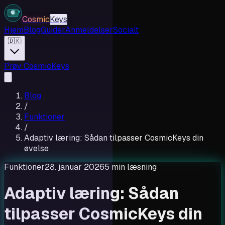
Cosmic
Keys
Hjem
Blog
Guider
Anmeldelser
Socialt
🇩🇰
Prøv CosmicKeys
Blog
/
Funktioner
/
Adaptiv læring: Sådan tilpasser CosmicKeys din
øvelse
Funktioner
28. januar 2026
5 min læsning
Adaptiv læring: Sådan
tilpasser CosmicKeys din